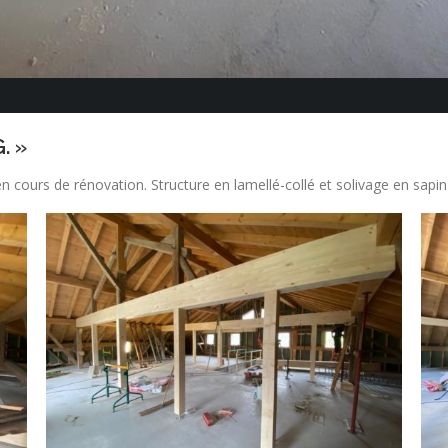
. »
 cours de rénovation. Structure en lamellé-collé et solivage en sapin