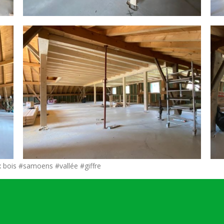
x bois #samoens #vallée #giffre