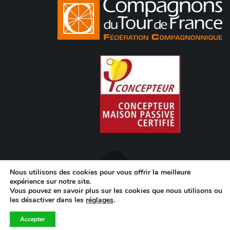
Nous utilisons des cookies pour vous offrir la meilleure
expérience sur notre site.
Copyright © 2020 Pegorier Charpente I
MENTIONS LÉGALES
I
Vous pouvez en savoir plus sur les cookies que nous utilisons ou
POLITIQUE DE CONFIDENTIALITÉ
I
Création ELODIED.COM
les désactiver dans les
réglages
.
Accepter