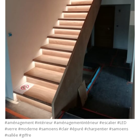
#aménagement #intérieur #aménagementintérieur #escalier #LED
#verre #moderne #samoens #clair #épuré #charpentier #samoens
#vallée #giffre