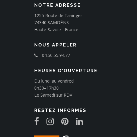
i
NOTRE ADRESSE
c
1255 Route de Taninges
l
74340 SAMOËNS
e
Haute-Savoie - France
NOUS APPELER
04.50.55.94.77
HEURES D’OUVERTURE
Du lundi au vendredi
8h30–17h30
Le Samedi sur RDV
RESTEZ INFORMÉS