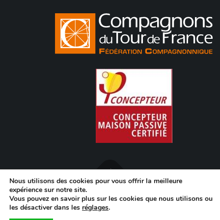
Nous utilisons des cookies pour vous offrir la meilleure
expérience sur notre site.
Copyright © 2020 Pegorier Charpente I
MENTIONS LÉGALES
I
Vous pouvez en savoir plus sur les cookies que nous utilisons ou
POLITIQUE DE CONFIDENTIALITÉ
I
Création ELODIED.COM
les désactiver dans les
réglages
.