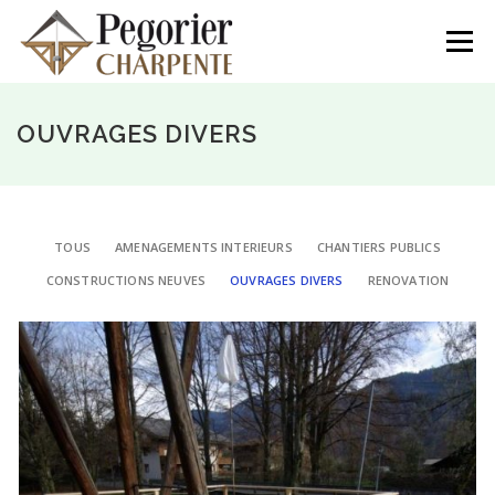
Aller
au
Menu
contenu
NOS RÉALISATIONS
L’ENTREPRISE
OUVRAGES DIVERS
CONTACTEZ-NOUS
04.50.55.94.77
TOUS
AMENAGEMENTS INTERIEURS
CHANTIERS PUBLICS
CONSTRUCTIONS NEUVES
OUVRAGES DIVERS
RENOVATION