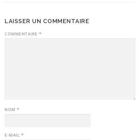
g
a
t
LAISSER UN COMMENTAIRE
i
COMMENTAIRE
*
o
n
d
e
l
’
a
r
t
i
NOM
*
c
l
e
E-MAIL
*