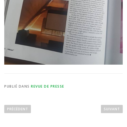
PUBLIÉ DANS
REVUE DE PRESSE
N
a
PREVIOUS
NEX
PRÉCÉDENT
SUIVANT
POST:
POS
v
i