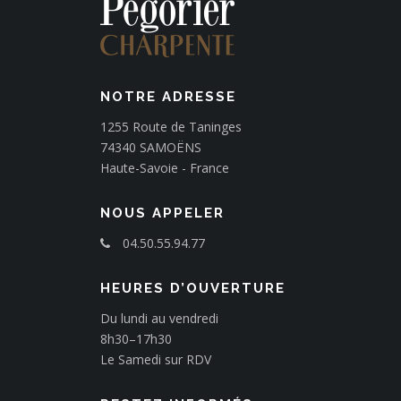
’
a
r
t
i
NOTRE ADRESSE
c
1255 Route de Taninges
l
74340 SAMOËNS
e
Haute-Savoie - France
NOUS APPELER
04.50.55.94.77
HEURES D’OUVERTURE
Du lundi au vendredi
8h30–17h30
Le Samedi sur RDV