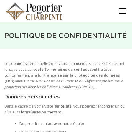
Aller
au
Menu
contenu
NOS RÉALISATIONS
L’ENTREPRISE
POLITIQUE DE CONFIDENTIALITÉ
CONTACTEZ-NOUS
04.50.55.94.77
Les données personnelles que vous communiquez sur ce site internet
lorsque vous utilisez
le formulaires de contact
sont traitées
conformément à la
loi Française sur la protection des données
(LPD)
ainsi sur celle du
Conseil de l’Europe
et du
Règlement général sur la
protection des données de l’Union européenne (RGPD UE)
.
Données personnelles
Dans le cadre de votre visite sur ce site, vous pouvez rencontrer un ou
plusieurs formulaires permettant :
De prendre contact avec notre équipe
De planifier un rendez-vous